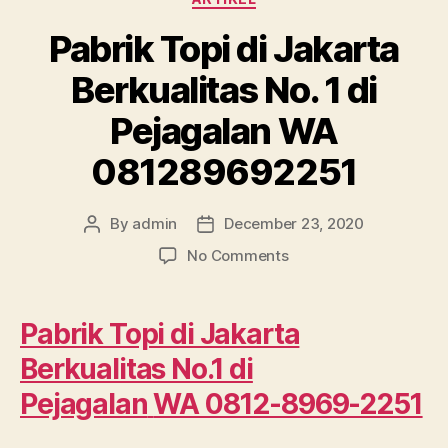
Pabrik Topi di Jakarta
Berkualitas No. 1 di
Pejagalan WA
081289692251
By
admin
December 23, 2020
Post
Post
author
date
on
No Comments
Pabrik
Topi
di
Pabrik Topi di Jakarta
Jakarta
Berkualitas No.1 di
Berkualitas
No.
Pejagalan
WA 0812-8969-2251
1
di