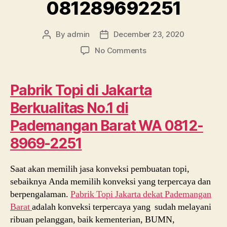
081289692251
By
admin
December 23, 2020
Post
Post
author
date
on
No Comments
Pabrik
Topi
di
Pabrik Topi di Jakarta
Jakarta
Berkualitas No.1 di
Berkualitas
No.
Pademangan Barat
WA 0812-
1
di
8969-2251
Pademangan
Barat
Saat akan memilih jasa konveksi pembuatan topi,
WA
sebaiknya Anda memilih konveksi yang terpercaya dan
081289692251
berpengalaman.
Pabrik Topi Jakarta dekat
Pademangan
Barat
adalah konveksi terpercaya yang sudah melayani
ribuan pelanggan, baik kementerian, BUMN,