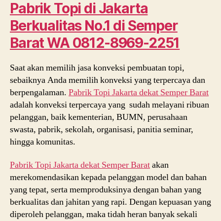
di
Pabrik Topi di Jakarta
Jakarta
Berkualitas No.1 di Semper
Berkualitas
No.
Barat
WA 0812-8969-2251
1
di
Saat akan memilih jasa konveksi pembuatan topi,
Semper
Barat
sebaiknya Anda memilih konveksi yang terpercaya dan
WA
berpengalaman.
Pabrik Topi Jakarta dekat
Semper Barat
081289692251
adalah konveksi terpercaya yang sudah melayani ribuan
pelanggan, baik kementerian, BUMN, perusahaan
swasta, pabrik, sekolah, organisasi, panitia seminar,
hingga komunitas.
Pabrik Topi Jakarta dekat
Semper Barat
akan
merekomendasikan kepada pelanggan model dan bahan
yang tepat, serta memproduksinya dengan bahan yang
berkualitas dan jahitan yang rapi. Dengan kepuasan yang
diperoleh pelanggan, maka tidah heran banyak sekali