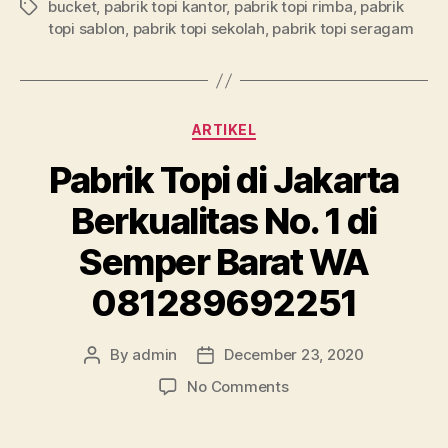
bucket
,
pabrik topi kantor
,
pabrik topi rimba
,
pabrik
Tags
topi sablon
,
pabrik topi sekolah
,
pabrik topi seragam
Categories
ARTIKEL
Pabrik Topi di Jakarta
Berkualitas No. 1 di
Semper Barat WA
081289692251
By
admin
December 23, 2020
Post
Post
author
date
on
No Comments
Pabrik
Topi