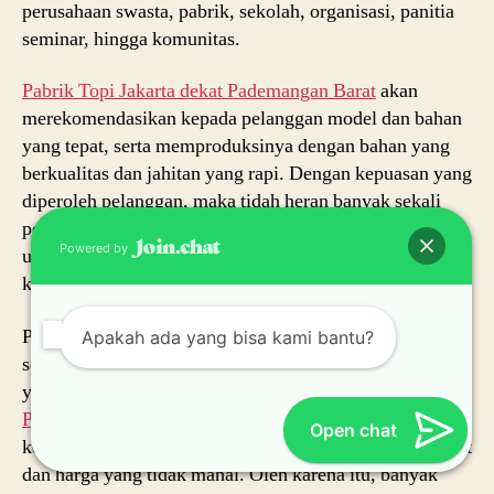
perusahaan swasta, pabrik, sekolah, organisasi, panitia
seminar, hingga komunitas.
Pabrik Topi Jakarta dekat
Pademangan Barat
akan
merekomendasikan kepada pelanggan model dan bahan
yang tepat, serta memproduksinya dengan bahan yang
berkualitas dan jahitan yang rapi. Dengan kepuasan yang
diperoleh pelanggan, maka tidah heran banyak sekali
pelanggan yang memesan topi untuk keperluannya baik
Powered by
untuk topi promosi, topi seragam, maupun untuk
kepentingan pribadi dan komunitas.
Pelanggan
Pabrik Topi Jakarta dekat
Pademangan Barat
Apakah ada yang bisa kami bantu?
sebagian besar sangat puas ketika mendapatkan topi
yang mereka pesan dari
Pabrik Topi Jakarta dekat
Pademangan Barat
karena sesuai dengan kebutuhan dan
Open chat
keinginannya. Apalagi dengan layanan waktu yang cepat
dan harga yang tidak mahal. Oleh karena itu, banyak