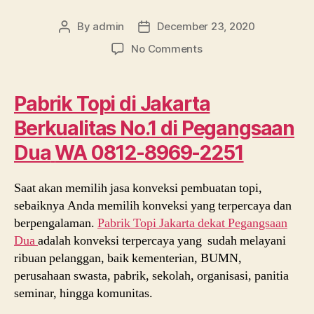
By
admin
December 23, 2020
Post
Post
author
date
on
No Comments
Pabrik
Topi
di
Pabrik Topi di Jakarta
Jakarta
Berkualitas No.1 di Pegangsaan
Berkualitas
No.
Dua
WA 0812-8969-2251
1
di
Saat akan memilih jasa konveksi pembuatan topi,
Pegangsaan
Dua
sebaiknya Anda memilih konveksi yang terpercaya dan
WA
berpengalaman.
Pabrik Topi Jakarta dekat
Pegangsaan
081289692251
Dua
adalah konveksi terpercaya yang sudah melayani
ribuan pelanggan, baik kementerian, BUMN,
perusahaan swasta, pabrik, sekolah, organisasi, panitia
seminar, hingga komunitas.