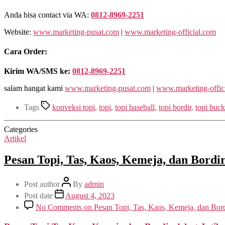
Anda bisa contact via WA:
0812-8969-2251
Website:
www.marketing-pusat.com
|
www.marketing-official.com
Cara Order:
Kirim WA/SMS ke:
0812-8969-2251
salam hangat kami
www.marketing-pusat.com
|
www.marketing-offic
Tags
konveksi topi
,
topi
,
topi baseball
,
topi bordir
,
topi buck
Categories
Artikel
Pesan Topi, Tas, Kaos, Kemeja, dan Bordir
Post author
By
admin
Post date
August 4, 2023
No Comments
on Pesan Topi, Tas, Kaos, Kemeja, dan Bord