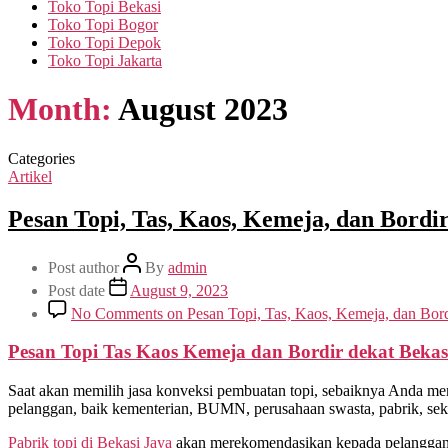
Toko Topi Bekasi
Toko Topi Bogor
Toko Topi Depok
Toko Topi Jakarta
Month:
August 2023
Categories
Artikel
Pesan Topi, Tas, Kaos, Kemeja, dan Bordir
Post author
By
admin
Post date
August 9, 2023
No Comments
on Pesan Topi, Tas, Kaos, Kemeja, dan Bord
Pesan Topi Tas Kaos Kemeja dan Bordir dekat Bekas
Saat akan memilih jasa konveksi pembuatan topi, sebaiknya Anda mem
pelanggan, baik kementerian, BUMN, perusahaan swasta, pabrik, sekol
Pabrik topi di Bekasi Jaya
akan merekomendasikan kepada pelanggan m