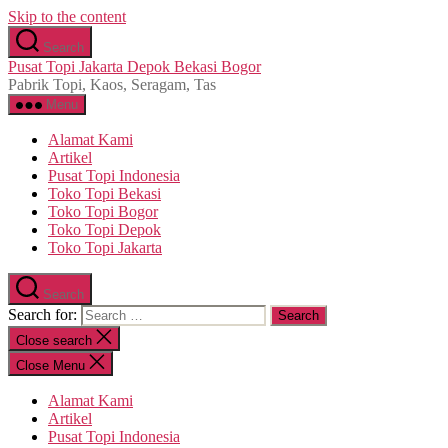
Skip to the content
Search
Pusat Topi Jakarta Depok Bekasi Bogor
Pabrik Topi, Kaos, Seragam, Tas
Menu
Alamat Kami
Artikel
Pusat Topi Indonesia
Toko Topi Bekasi
Toko Topi Bogor
Toko Topi Depok
Toko Topi Jakarta
Search
Search for:
Close search
Close Menu
Alamat Kami
Artikel
Pusat Topi Indonesia