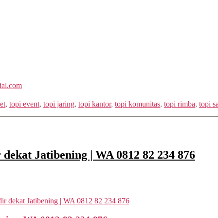
ial.com
et
,
topi event
,
topi jaring
,
topi kantor
,
topi komunitas
,
topi rimba
,
topi s
 dekat Jatibening | WA 0812 82 234 876
ir dekat Jatibening | WA 0812 82 234 876