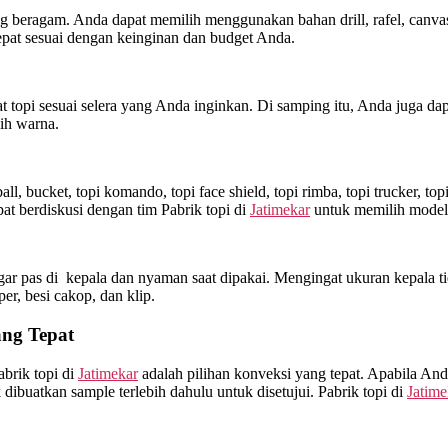
beragam. Anda dapat memilih menggunakan bahan drill, rafel, canvas, 
pat sesuai dengan keinginan dan budget Anda.
topi sesuai selera yang Anda inginkan. Di samping itu, Anda juga dap
ih warna.
l, bucket, topi komando, topi face shield, topi rimba, topi trucker, t
t berdiskusi dengan tim Pabrik topi di
Jatimekar
untuk memilih model 
ar pas di kepala dan nyaman saat dipakai. Mengingat ukuran kepala ti
sper, besi cakop, dan klip.
ang Tepat
brik topi di
Jatimekar
adalah pilihan konveksi yang tepat. Apabila And
ibuatkan sample terlebih dahulu untuk disetujui. Pabrik topi di
Jatime