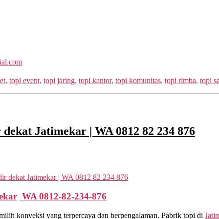
ial.com
et
,
topi event
,
topi jaring
,
topi kantor
,
topi komunitas
,
topi rimba
,
topi s
r dekat Jatimekar | WA 0812 82 234 876
ir dekat Jatimekar | WA 0812 82 234 876
ekar
WA 0812-82-234-876
ilih konveksi yang terpercaya dan berpengalaman. Pabrik topi di
Jati