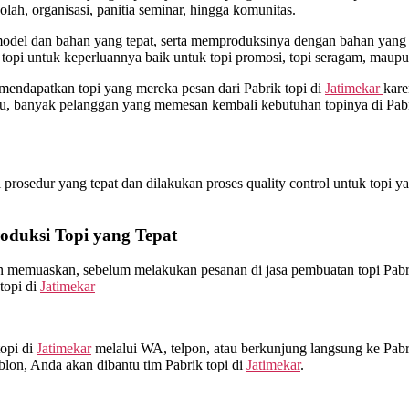
ah, organisasi, panitia seminar, hingga komunitas.
el dan bahan yang tepat, serta memproduksinya dengan bahan yang be
opi untuk keperluannya baik untuk topi promosi, topi seragam, maupu
 mendapatkan topi yang mereka pesan dari Pabrik topi di
Jatimekar
kare
tu, banyak pelanggan yang memesan kembali kebutuhan topinya di Pabr
osedur yang tepat dan dilakukan proses quality control untuk topi yang
duksi Topi yang Tepat
an memuaskan, sebelum melakukan pesanan di jasa pembuatan topi Pabr
topi di
Jatimekar
opi di
Jatimekar
melalui WA, telpon, atau berkunjung langsung ke Pabr
blon, Anda akan dibantu tim Pabrik topi di
Jatimekar
.