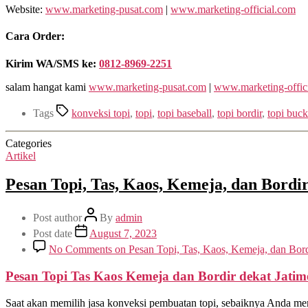
Website:
www.marketing-pusat.com
|
www.marketing-official.com
Cara Order:
Kirim WA/SMS ke:
0812-8969-2251
salam hangat kami
www.marketing-pusat.com
|
www.marketing-offic
Tags
konveksi topi
,
topi
,
topi baseball
,
topi bordir
,
topi buck
Categories
Artikel
Pesan Topi, Tas, Kaos, Kemeja, dan Bordi
Post author
By
admin
Post date
August 7, 2023
No Comments
on Pesan Topi, Tas, Kaos, Kemeja, dan Bord
Pesan Topi Tas Kaos Kemeja dan Bordir dekat Jatim
Saat akan memilih jasa konveksi pembuatan topi, sebaiknya Anda mem