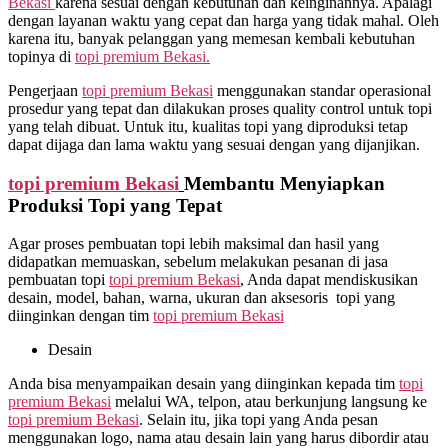
Bekasi
karena sesuai dengan kebutuhan dan keinginannya. Apalagi
dengan layanan waktu yang cepat dan harga yang tidak mahal. Oleh
karena itu, banyak pelanggan yang memesan kembali kebutuhan
topinya di
topi premium Bekasi.
Pengerjaan
topi premium Bekasi
menggunakan standar operasional
prosedur yang tepat dan dilakukan proses quality control untuk topi
yang telah dibuat. Untuk itu, kualitas topi yang diproduksi tetap
dapat dijaga dan lama waktu yang sesuai dengan yang dijanjikan.
topi premium Bekasi
Membantu Menyiapkan
Produksi Topi yang Tepat
Agar proses pembuatan topi lebih maksimal dan hasil yang
didapatkan memuaskan, sebelum melakukan pesanan di jasa
pembuatan topi
topi premium Bekasi
, Anda dapat mendiskusikan
desain, model, bahan, warna, ukuran dan aksesoris topi yang
diinginkan dengan tim
topi premium Bekasi
Desain
Anda bisa menyampaikan desain yang diinginkan kepada tim
topi
premium Bekasi
melalui WA, telpon, atau berkunjung langsung ke
topi premium Bekasi
. Selain itu, jika topi yang Anda pesan
menggunakan logo, nama atau desain lain yang harus dibordir atau