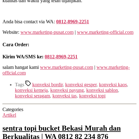
kualitas dan waktu yang telah dijanjikan.
Anda bisa contact via WA:
0812-8969-2251
Website:
www.marketing-pusat.com
|
www.marketing-official.com
Cara Order:
Kirim WA/SMS ke:
0812-8969-2251
salam hangat kami
www.marketing-pusat.com
|
www.marketing-
official.com
Tags
konveksi bordir
,
konveksi gesper
,
konveksi kaos
,
konveksi kemeja
,
konveksi payung
,
konveksi sablon
,
konveksi seragam
,
konveksi tas
,
konveksi topi
Categories
Artikel
sentra topi bucket Bekasi Murah dan
Berkualitas | WA 0812 82 234 876