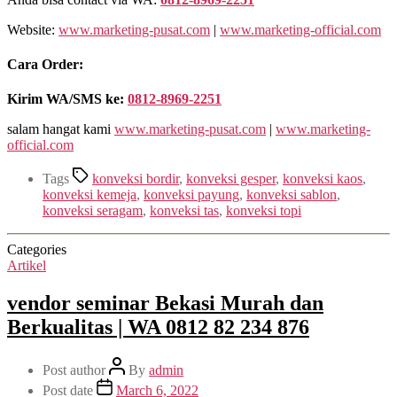
Website:
www.marketing-pusat.com
|
www.marketing-official.com
Cara Order:
Kirim WA/SMS ke:
0812-8969-2251
salam hangat kami
www.marketing-pusat.com
|
www.marketing-
official.com
Tags
konveksi bordir
,
konveksi gesper
,
konveksi kaos
,
konveksi kemeja
,
konveksi payung
,
konveksi sablon
,
konveksi seragam
,
konveksi tas
,
konveksi topi
Categories
Artikel
vendor seminar Bekasi Murah dan
Berkualitas | WA 0812 82 234 876
Post author
By
admin
Post date
March 6, 2022