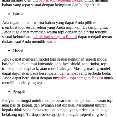
akan dibantu oleh tim
pabrik topi seragam Bekasi
untuk memilih
bahan yang tepat sesuai dengan keinginan dan budget Anda.
Warna
Ada ragam pilihan warna bahan yang dapat Anda pilih untuk
membuat topi sesuai selera yang Anda inginkan. Di samping itu,
Anda juga dapat memesan warna topi dengan pola print tertentu
sesuai kebutuhan.
pabrik topi seragam Bekasi
dapat menjadi teman
diskusi saat Anda memilih warna.
Model
Anda dapat memesan model topi sesuai keinginan seperti model
baseball, bucket, topi komando, topi face shield, topi rimba, topi
trucker, topi snapback, atau model lainnya. Masing-masing model
dapat digunakan pada kesempatan dan tempat yang berbeda-beda.
Anda dapat berdiskusi dengan tim
pabrik topi seragam Bekasi
untuk
memilih model yang tepat.
Pengait
Pengait berfungsi untuk memperbesar dan memperkecil ukuran topi
agar pas di kepala dan nyaman saat dipakai. Mengingat ukuran
kepala tidak sama maka terdapat pengait yang terletak pada bagian
belakang topi. Terdapat beberapa jenis pengait, seperti ring besi,