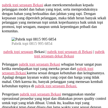
pabrik topi seragam Bekasi
akan merekomendasikan kepada
pelanggan model dan bahan yang tepat, serta memproduksinya
dengan bahan yang berkualitas dan jahitan yang rapi. Dengan
kepuasan yang diperoleh pelanggan, maka tidah heran banyak sekali
pelanggan yang memesan topi untuk keperluannya baik untuk topi
promosi, topi seragam, maupun untuk kepentingan pribadi dan
komunitas.
Pabrik topi 0815 995 6854
pabrik topi seragam
Bekasi |
pabrik topi seragam di Bekasi
|
pabrik
topi seragam dekat Bekasi
Pelanggan
pabrik topi seragam Bekasi
sebagian besar sangat puas
ketika mendapatkan topi yang mereka pesan dari
pabrik topi
seragam Bekasi
karena sesuai dengan kebutuhan dan keinginannya.
Apalagi dengan layanan waktu yang cepat dan harga yang tidak
mahal. Oleh karena itu, banyak pelanggan yang memesan kembali
kebutuhan topinya di
pabrik topi seragam Bekasi.
Pengerjaan
pabrik topi seragam Bekasi
menggunakan standar
operasional prosedur yang tepat dan dilakukan proses quality control
untuk topi yang telah dibuat. Untuk itu, kualitas topi yang
diproduksi tetap dapat dijaga dan lama waktu yang sesuai dengan