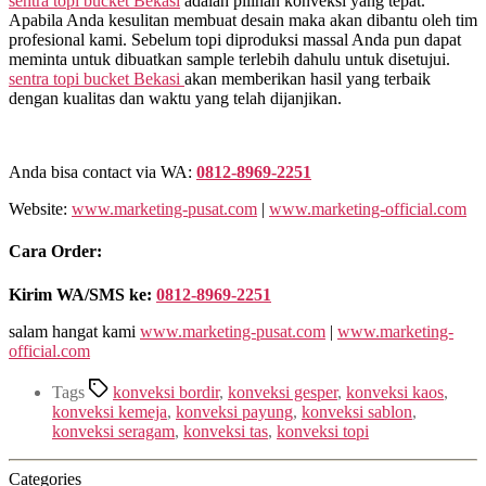
sentra topi bucket Bekasi
adalah pilihan konveksi yang tepat.
Apabila Anda kesulitan membuat desain maka akan dibantu oleh tim
profesional kami. Sebelum topi diproduksi massal Anda pun dapat
meminta untuk dibuatkan sample terlebih dahulu untuk disetujui.
sentra topi bucket Bekasi
akan memberikan hasil yang terbaik
dengan kualitas dan waktu yang telah dijanjikan.
Anda bisa contact via WA:
0812-8969-2251
Website:
www.marketing-pusat.com
|
www.marketing-official.com
Cara Order:
Kirim WA/SMS ke:
0812-8969-2251
salam hangat kami
www.marketing-pusat.com
|
www.marketing-
official.com
Tags
konveksi bordir
,
konveksi gesper
,
konveksi kaos
,
konveksi kemeja
,
konveksi payung
,
konveksi sablon
,
konveksi seragam
,
konveksi tas
,
konveksi topi
Categories