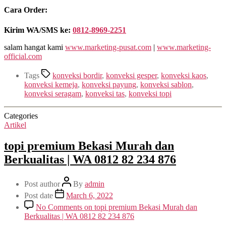
Cara Order:
Kirim WA/SMS ke:
0812-8969-2251
salam hangat kami
www.marketing-pusat.com
|
www.marketing-
official.com
Tags
konveksi bordir
,
konveksi gesper
,
konveksi kaos
,
konveksi kemeja
,
konveksi payung
,
konveksi sablon
,
konveksi seragam
,
konveksi tas
,
konveksi topi
Categories
Artikel
topi premium Bekasi Murah dan
Berkualitas | WA 0812 82 234 876
Post author
By
admin
Post date
March 6, 2022
No Comments
on topi premium Bekasi Murah dan
Berkualitas | WA 0812 82 234 876