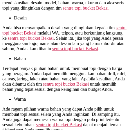
mendiskusikan desain, model, bahan, warna, ukuran dan aksesoris
topi yang diinginkan dengan tim
sentra topi bucket Bekasi
Desain
Anda bisa menyampaikan desain yang diinginkan kepada tim
sentra
topi bucket Bekasi
melalui WA, telpon, atau berkunjung langsung
ke
sentra topi bucket Bekasi
. Selain itu, jika topi yang Anda pesan
menggunakan logo, nama atau desain lain yang harus dibordir atau
sablon, Anda akan dibantu
sentra topi bucket Bekasi
.
Bahan
Terdapat banyak pilihan bahan untuk membuat topi dengan harga
yang beragam. Anda dapat memilih menggunakan bahan drill, rafel,
canvas, jaring, laken atau bahan yang lain. Apabila kesulitan, Anda
akan dibantu oleh tim
sentra topi bucket Bekasi
untuk memilih
bahan yang tepat sesuai dengan keinginan dan budget Anda.
Warna
Ada ragam pilihan warna bahan yang dapat Anda pilih untuk
membuat topi sesuai selera yang Anda inginkan. Di samping itu,
Anda juga dapat memesan warna topi dengan pola print tertentu
sesuai kebutuhan.
sentra topi bucket Bekasi
dapat menjadi teman
diskusi saat Anda memilih warna.