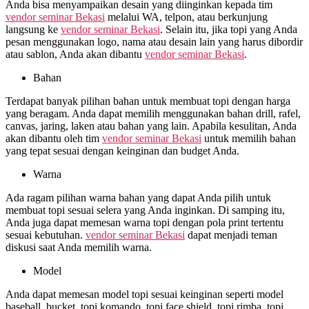
Anda bisa menyampaikan desain yang diinginkan kepada tim
vendor seminar Bekasi
melalui WA, telpon, atau berkunjung
langsung ke
vendor seminar Bekasi
. Selain itu, jika topi yang Anda
pesan menggunakan logo, nama atau desain lain yang harus dibordir
atau sablon, Anda akan dibantu
vendor seminar Bekasi
.
Bahan
Terdapat banyak pilihan bahan untuk membuat topi dengan harga
yang beragam. Anda dapat memilih menggunakan bahan drill, rafel,
canvas, jaring, laken atau bahan yang lain. Apabila kesulitan, Anda
akan dibantu oleh tim
vendor seminar Bekasi
untuk memilih bahan
yang tepat sesuai dengan keinginan dan budget Anda.
Warna
Ada ragam pilihan warna bahan yang dapat Anda pilih untuk
membuat topi sesuai selera yang Anda inginkan. Di samping itu,
Anda juga dapat memesan warna topi dengan pola print tertentu
sesuai kebutuhan.
vendor seminar Bekasi
dapat menjadi teman
diskusi saat Anda memilih warna.
Model
Anda dapat memesan model topi sesuai keinginan seperti model
baseball, bucket, topi komando, topi face shield, topi rimba, topi