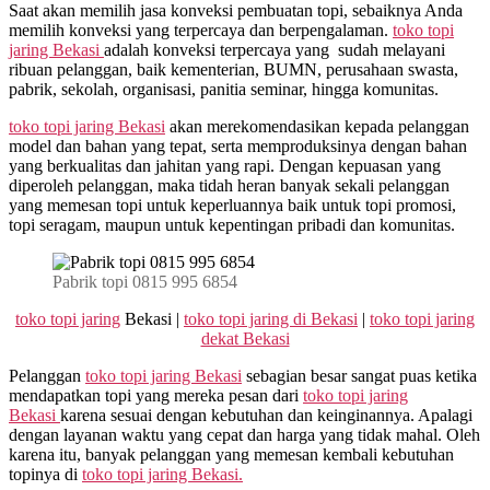
Saat akan memilih jasa konveksi pembuatan topi, sebaiknya Anda
memilih konveksi yang terpercaya dan berpengalaman.
toko topi
jaring Bekasi
adalah konveksi terpercaya yang sudah melayani
ribuan pelanggan, baik kementerian, BUMN, perusahaan swasta,
pabrik, sekolah, organisasi, panitia seminar, hingga komunitas.
toko topi jaring Bekasi
akan merekomendasikan kepada pelanggan
model dan bahan yang tepat, serta memproduksinya dengan bahan
yang berkualitas dan jahitan yang rapi. Dengan kepuasan yang
diperoleh pelanggan, maka tidah heran banyak sekali pelanggan
yang memesan topi untuk keperluannya baik untuk topi promosi,
topi seragam, maupun untuk kepentingan pribadi dan komunitas.
Pabrik topi 0815 995 6854
toko topi jaring
Bekasi |
toko topi jaring di Bekasi
|
toko topi jaring
dekat Bekasi
Pelanggan
toko topi jaring Bekasi
sebagian besar sangat puas ketika
mendapatkan topi yang mereka pesan dari
toko topi jaring
Bekasi
karena sesuai dengan kebutuhan dan keinginannya. Apalagi
dengan layanan waktu yang cepat dan harga yang tidak mahal. Oleh
karena itu, banyak pelanggan yang memesan kembali kebutuhan
topinya di
toko topi jaring Bekasi.