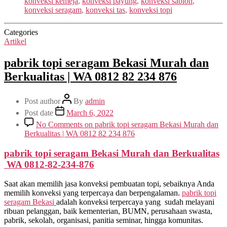
konveksi kemeja
,
konveksi payung
,
konveksi sablon
,
konveksi seragam
,
konveksi tas
,
konveksi topi
Categories
Artikel
pabrik topi seragam Bekasi Murah dan
Berkualitas | WA 0812 82 234 876
Post author
By
admin
Post date
March 6, 2022
No Comments
on pabrik topi seragam Bekasi Murah dan
Berkualitas | WA 0812 82 234 876
pabrik topi seragam Bekasi Murah dan Berkualitas
WA 0812-82-234-876
Saat akan memilih jasa konveksi pembuatan topi, sebaiknya Anda
memilih konveksi yang terpercaya dan berpengalaman.
pabrik topi
seragam Bekasi
adalah konveksi terpercaya yang sudah melayani
ribuan pelanggan, baik kementerian, BUMN, perusahaan swasta,
pabrik, sekolah, organisasi, panitia seminar, hingga komunitas.