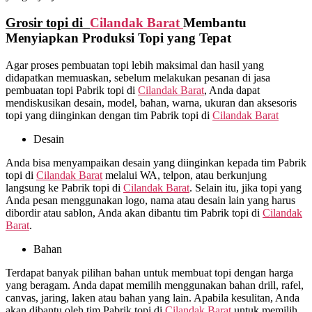
Grosir topi di
Cilandak Barat
Membantu
Menyiapkan Produksi Topi yang Tepat
Agar proses pembuatan topi lebih maksimal dan hasil yang
didapatkan memuaskan, sebelum melakukan pesanan di jasa
pembuatan topi Pabrik topi di
Cilandak Barat
, Anda dapat
mendiskusikan desain, model, bahan, warna, ukuran dan aksesoris
topi yang diinginkan dengan tim Pabrik topi di
Cilandak Barat
Desain
Anda bisa menyampaikan desain yang diinginkan kepada tim Pabrik
topi di
Cilandak Barat
melalui WA, telpon, atau berkunjung
langsung ke Pabrik topi di
Cilandak Barat
. Selain itu, jika topi yang
Anda pesan menggunakan logo, nama atau desain lain yang harus
dibordir atau sablon, Anda akan dibantu tim Pabrik topi di
Cilandak
Barat
.
Bahan
Terdapat banyak pilihan bahan untuk membuat topi dengan harga
yang beragam. Anda dapat memilih menggunakan bahan drill, rafel,
canvas, jaring, laken atau bahan yang lain. Apabila kesulitan, Anda
akan dibantu oleh tim Pabrik topi di
Cilandak Barat
untuk memilih