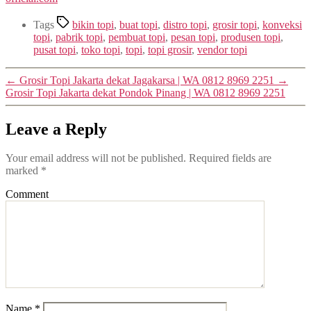
Tags
bikin topi
,
buat topi
,
distro topi
,
grosir topi
,
konveksi
topi
,
pabrik topi
,
pembuat topi
,
pesan topi
,
produsen topi
,
pusat topi
,
toko topi
,
topi
,
topi grosir
,
vendor topi
←
Grosir Topi Jakarta dekat Jagakarsa | WA 0812 8969 2251
→
Grosir Topi Jakarta dekat Pondok Pinang | WA 0812 8969 2251
Leave a Reply
Your email address will not be published.
Required fields are
marked
*
Comment
Name
*