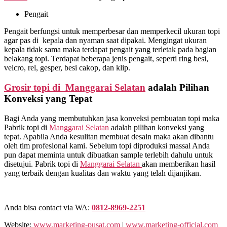
Pengait
Pengait berfungsi untuk memperbesar dan memperkecil ukuran topi
agar pas di kepala dan nyaman saat dipakai. Mengingat ukuran
kepala tidak sama maka terdapat pengait yang terletak pada bagian
belakang topi. Terdapat beberapa jenis pengait, seperti ring besi,
velcro, rel, gesper, besi cakop, dan klip.
Grosir topi di Manggarai Selatan
adalah Pilihan
Konveksi yang Tepat
Bagi Anda yang membutuhkan jasa konveksi pembuatan topi maka
Pabrik topi di
Manggarai Selatan
adalah pilihan konveksi yang
tepat. Apabila Anda kesulitan membuat desain maka akan dibantu
oleh tim profesional kami. Sebelum topi diproduksi massal Anda
pun dapat meminta untuk dibuatkan sample terlebih dahulu untuk
disetujui. Pabrik topi di
Manggarai Selatan
akan memberikan hasil
yang terbaik dengan kualitas dan waktu yang telah dijanjikan.
Anda bisa contact via WA:
0812-8969-2251
Website:
www.marketing-pusat.com
|
www.marketing-official.com