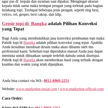
agar pas di kepala dan nyaman saat dipakai. Mengingat ukuran
kepala tidak sama maka terdapat pengait yang terletak pada bagian
belakang topi. Terdapat beberapa jenis pengait, seperti ring besi,
velcro, rel, gesper, besi cakop, dan klip.
Grosir topi di Bangka
adalah Pilihan Konveksi
yang Tepat
Bagi Anda yang membutuhkan jasa konveksi pembuatan topi maka
Pabrik topi di
Bangka
adalah pilihan konveksi yang tepat. Apabila
Anda kesulitan membuat desain maka akan dibantu oleh tim
profesional kami. Sebelum topi diproduksi massal Anda pun dapat
meminta untuk dibuatkan sample terlebih dahulu untuk disetujui.
Pabrik topi di
Bangka
akan memberikan hasil yang terbaik dengan
kualitas dan waktu yang telah dijanjikan.
Anda bisa contact via WA:
0812-8969-2251
Website:
www.marketing-pusat.com
|
www.marketing-official.com
Cara Order:
Kirim WA/SMS ke:
0812-8969-2251