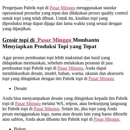
Pengerjaan Pabrik topi di
Pasar Minggu
menggunakan standar
operasional prosedur yang tepat dan dilakukan proses quality control
untuk topi yang telah dibuat. Untuk itu, kualitas topi yang
diproduksi tetap dapat dijaga dan lama waktu yang sesuai dengan
yang dijanjikan.
Grosir topi di
Pasar Minggu
Membantu
Menyiapkan Produksi Topi yang Tepat
Agar proses pembuatan topi lebih maksimal dan hasil yang
didapatkan memuaskan, sebelum melakukan pesanan di jasa
pembuatan topi Pabrik topi di
Pasar Minggu
, Anda dapat
mendiskusikan desain, model, bahan, warna, ukuran dan aksesoris
topi yang diinginkan dengan tim Pabrik topi di
Pasar Minggu
Desain
Anda bisa menyampaikan desain yang diinginkan kepada tim Pabrik
topi di
Pasar Minggu
melalui WA, telpon, atau berkunjung langsung
ke Pabrik topi di
Pasar Minggu
. Selain itu, jika topi yang Anda
pesan menggunakan logo, nama atau desain lain yang harus dibordir
atau sablon, Anda akan dibantu tim Pabrik topi di
Pasar Minggu
.
Bahan