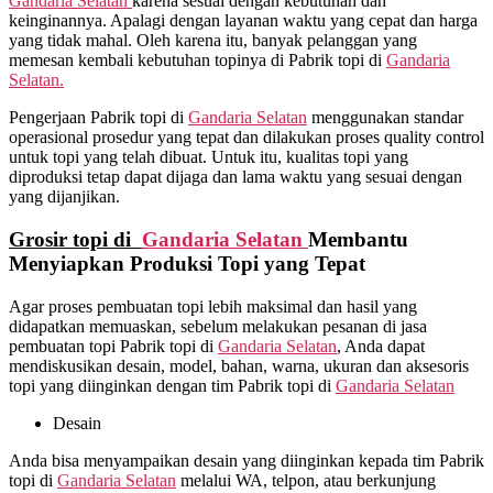
Gandaria Selatan
karena sesuai dengan kebutuhan dan
keinginannya. Apalagi dengan layanan waktu yang cepat dan harga
yang tidak mahal. Oleh karena itu, banyak pelanggan yang
memesan kembali kebutuhan topinya di Pabrik topi di
Gandaria
Selatan.
Pengerjaan Pabrik topi di
Gandaria Selatan
menggunakan standar
operasional prosedur yang tepat dan dilakukan proses quality control
untuk topi yang telah dibuat. Untuk itu, kualitas topi yang
diproduksi tetap dapat dijaga dan lama waktu yang sesuai dengan
yang dijanjikan.
Grosir topi di
Gandaria Selatan
Membantu
Menyiapkan Produksi Topi yang Tepat
Agar proses pembuatan topi lebih maksimal dan hasil yang
didapatkan memuaskan, sebelum melakukan pesanan di jasa
pembuatan topi Pabrik topi di
Gandaria Selatan
, Anda dapat
mendiskusikan desain, model, bahan, warna, ukuran dan aksesoris
topi yang diinginkan dengan tim Pabrik topi di
Gandaria Selatan
Desain
Anda bisa menyampaikan desain yang diinginkan kepada tim Pabrik
topi di
Gandaria Selatan
melalui WA, telpon, atau berkunjung