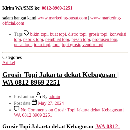
Kirim WA/SMS ke:
0812-8969-2251
salam hangat kami
www.marketing-pusat.com
|
www.marketing-
official.com
Tags
bikin topi
,
buat topi
,
distro topi
,
grosir topi
,
konveksi
topi
,
pabrik topi
,
pembuat topi
,
pesan topi
,
produsen topi
,
pusat topi
,
toko topi
,
topi
,
topi grosir
,
vendor topi
Categories
Artikel
Grosir Topi Jakarta dekat Kebagusan |
WA 0812 8969 2251
Post author
By
admin
Post date
May 27, 2024
No Comments
on Grosir Topi Jakarta dekat Kebagusan |
WA 0812 8969 2251
Grosir Topi Jakarta dekat Kebagusan
WA 0812-