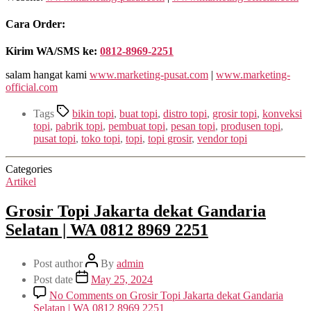
Cara Order:
Kirim WA/SMS ke:
0812-8969-2251
salam hangat kami
www.marketing-pusat.com
|
www.marketing-
official.com
Tags
bikin topi
,
buat topi
,
distro topi
,
grosir topi
,
konveksi
topi
,
pabrik topi
,
pembuat topi
,
pesan topi
,
produsen topi
,
pusat topi
,
toko topi
,
topi
,
topi grosir
,
vendor topi
Categories
Artikel
Grosir Topi Jakarta dekat Gandaria
Selatan | WA 0812 8969 2251
Post author
By
admin
Post date
May 25, 2024
No Comments
on Grosir Topi Jakarta dekat Gandaria
Selatan | WA 0812 8969 2251