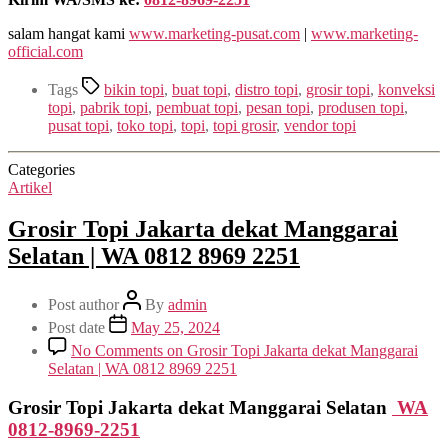
salam hangat kami
www.marketing-pusat.com
|
www.marketing-
official.com
Tags
bikin topi
,
buat topi
,
distro topi
,
grosir topi
,
konveksi
topi
,
pabrik topi
,
pembuat topi
,
pesan topi
,
produsen topi
,
pusat topi
,
toko topi
,
topi
,
topi grosir
,
vendor topi
Categories
Artikel
Grosir Topi Jakarta dekat Manggarai
Selatan | WA 0812 8969 2251
Post author
By
admin
Post date
May 25, 2024
No Comments
on Grosir Topi Jakarta dekat Manggarai
Selatan | WA 0812 8969 2251
Grosir Topi Jakarta dekat Manggarai Selatan
WA
0812-8969-2251