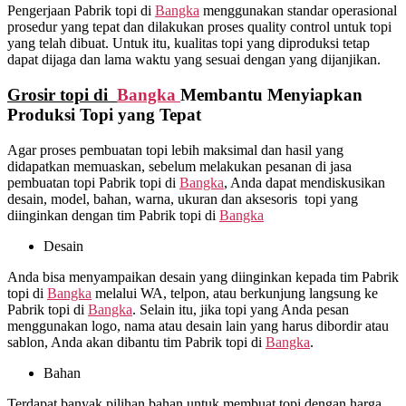
Pengerjaan Pabrik topi di
Bangka
menggunakan standar operasional
prosedur yang tepat dan dilakukan proses quality control untuk topi
yang telah dibuat. Untuk itu, kualitas topi yang diproduksi tetap
dapat dijaga dan lama waktu yang sesuai dengan yang dijanjikan.
Grosir topi di
Bangka
Membantu Menyiapkan
Produksi Topi yang Tepat
Agar proses pembuatan topi lebih maksimal dan hasil yang
didapatkan memuaskan, sebelum melakukan pesanan di jasa
pembuatan topi Pabrik topi di
Bangka
, Anda dapat mendiskusikan
desain, model, bahan, warna, ukuran dan aksesoris topi yang
diinginkan dengan tim Pabrik topi di
Bangka
Desain
Anda bisa menyampaikan desain yang diinginkan kepada tim Pabrik
topi di
Bangka
melalui WA, telpon, atau berkunjung langsung ke
Pabrik topi di
Bangka
. Selain itu, jika topi yang Anda pesan
menggunakan logo, nama atau desain lain yang harus dibordir atau
sablon, Anda akan dibantu tim Pabrik topi di
Bangka
.
Bahan
Terdapat banyak pilihan bahan untuk membuat topi dengan harga