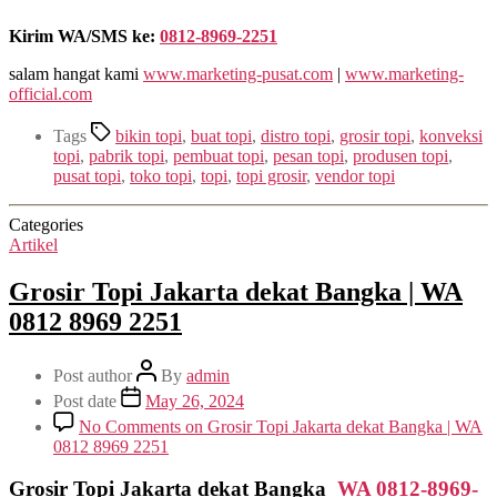
Kirim WA/SMS ke:
0812-8969-2251
salam hangat kami
www.marketing-pusat.com
|
www.marketing-
official.com
Tags
bikin topi
,
buat topi
,
distro topi
,
grosir topi
,
konveksi
topi
,
pabrik topi
,
pembuat topi
,
pesan topi
,
produsen topi
,
pusat topi
,
toko topi
,
topi
,
topi grosir
,
vendor topi
Categories
Artikel
Grosir Topi Jakarta dekat Bangka | WA
0812 8969 2251
Post author
By
admin
Post date
May 26, 2024
No Comments
on Grosir Topi Jakarta dekat Bangka | WA
0812 8969 2251
Grosir Topi Jakarta dekat Bangka
WA 0812-8969-