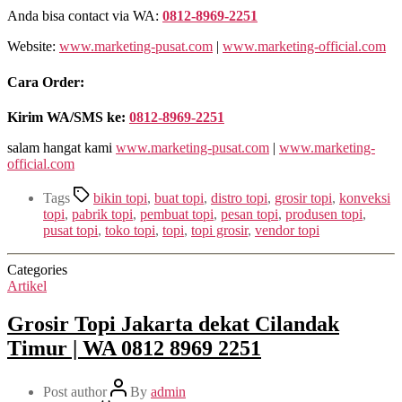
Anda bisa contact via WA:
0812-8969-2251
Website:
www.marketing-pusat.com
|
www.marketing-official.com
Cara Order:
Kirim WA/SMS ke:
0812-8969-2251
salam hangat kami
www.marketing-pusat.com
|
www.marketing-
official.com
Tags
bikin topi
,
buat topi
,
distro topi
,
grosir topi
,
konveksi
topi
,
pabrik topi
,
pembuat topi
,
pesan topi
,
produsen topi
,
pusat topi
,
toko topi
,
topi
,
topi grosir
,
vendor topi
Categories
Artikel
Grosir Topi Jakarta dekat Cilandak
Timur | WA 0812 8969 2251
Post author
By
admin