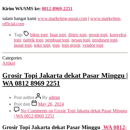
Kirim WA/SMS ke:
0812-8969-2251
salam hangat kami
www.marketing-pusat.com
|
www.marketing-
official.com
Tags
bikin topi
,
buat topi
,
distro topi
,
grosir topi
,
konveksi
topi
,
pabrik topi
,
pembuat topi
,
pesan topi
,
produsen topi
,
pusat topi
,
toko topi
,
topi
,
topi grosir
,
vendor topi
Categories
Artikel
Grosir Topi Jakarta dekat Pasar Minggu |
WA 0812 8969 2251
Post author
By
admin
Post date
May 26, 2024
No Comments
on Grosir Topi Jakarta dekat Pasar Minggu
| WA 0812 8969 2251
Grosir Topi Jakarta dekat Pasar Minggu
WA 0812-