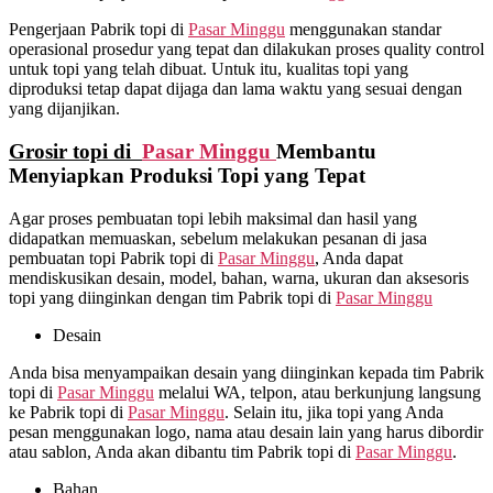
Pengerjaan Pabrik topi di
Pasar Minggu
menggunakan standar
operasional prosedur yang tepat dan dilakukan proses quality control
untuk topi yang telah dibuat. Untuk itu, kualitas topi yang
diproduksi tetap dapat dijaga dan lama waktu yang sesuai dengan
yang dijanjikan.
Grosir topi di
Pasar Minggu
Membantu
Menyiapkan Produksi Topi yang Tepat
Agar proses pembuatan topi lebih maksimal dan hasil yang
didapatkan memuaskan, sebelum melakukan pesanan di jasa
pembuatan topi Pabrik topi di
Pasar Minggu
, Anda dapat
mendiskusikan desain, model, bahan, warna, ukuran dan aksesoris
topi yang diinginkan dengan tim Pabrik topi di
Pasar Minggu
Desain
Anda bisa menyampaikan desain yang diinginkan kepada tim Pabrik
topi di
Pasar Minggu
melalui WA, telpon, atau berkunjung langsung
ke Pabrik topi di
Pasar Minggu
. Selain itu, jika topi yang Anda
pesan menggunakan logo, nama atau desain lain yang harus dibordir
atau sablon, Anda akan dibantu tim Pabrik topi di
Pasar Minggu
.
Bahan