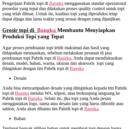
Pengerjaan Pabrik topi di
Bangka
menggunakan standar operasional
prosedur yang tepat dan dilakukan proses quality control untuk topi
yang telah dibuat. Untuk itu, kualitas topi yang diproduksi tetap
dapat dijaga dan lama waktu yang sesuai dengan yang dijanjikan.
Grosir topi di
Bangka
Membantu Menyiapkan
Produksi Topi yang Tepat
Agar proses pembuatan topi lebih maksimal dan hasil yang
didapatkan memuaskan, sebelum melakukan pesanan di jasa
pembuatan topi Pabrik topi di
Bangka
, Anda dapat mendiskusikan
desain, model, bahan, warna, ukuran dan aksesoris topi yang
diinginkan dengan tim Pabrik topi di
Bangka
Desain
Anda bisa menyampaikan desain yang diinginkan kepada tim Pabrik
topi di
Bangka
melalui WA, telpon, atau berkunjung langsung ke
Pabrik topi di
Bangka
. Selain itu, jika topi yang Anda pesan
menggunakan logo, nama atau desain lain yang harus dibordir atau
sablon, Anda akan dibantu tim Pabrik topi di
Bangka
.
Bahan
Terdapat banyak pilihan bahan untuk membuat topi dengan harga