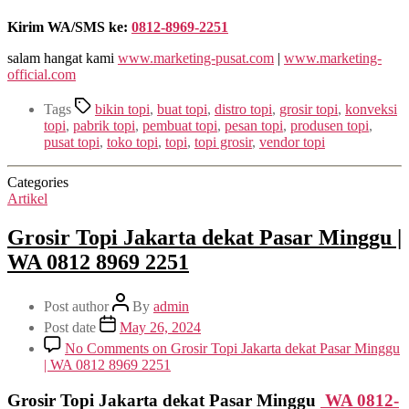
Kirim WA/SMS ke:
0812-8969-2251
salam hangat kami
www.marketing-pusat.com
|
www.marketing-
official.com
Tags
bikin topi
,
buat topi
,
distro topi
,
grosir topi
,
konveksi
topi
,
pabrik topi
,
pembuat topi
,
pesan topi
,
produsen topi
,
pusat topi
,
toko topi
,
topi
,
topi grosir
,
vendor topi
Categories
Artikel
Grosir Topi Jakarta dekat Pasar Minggu |
WA 0812 8969 2251
Post author
By
admin
Post date
May 26, 2024
No Comments
on Grosir Topi Jakarta dekat Pasar Minggu
| WA 0812 8969 2251
Grosir Topi Jakarta dekat Pasar Minggu
WA 0812-