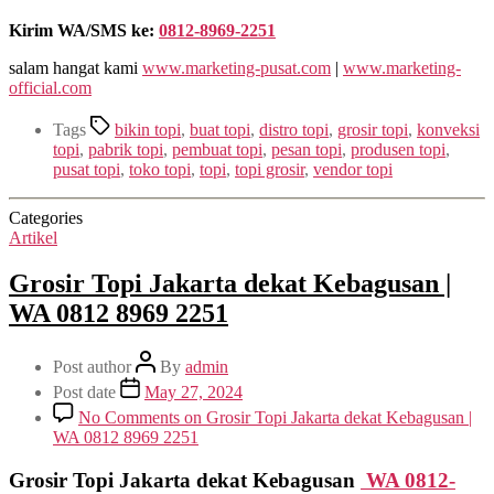
Kirim WA/SMS ke:
0812-8969-2251
salam hangat kami
www.marketing-pusat.com
|
www.marketing-
official.com
Tags
bikin topi
,
buat topi
,
distro topi
,
grosir topi
,
konveksi
topi
,
pabrik topi
,
pembuat topi
,
pesan topi
,
produsen topi
,
pusat topi
,
toko topi
,
topi
,
topi grosir
,
vendor topi
Categories
Artikel
Grosir Topi Jakarta dekat Kebagusan |
WA 0812 8969 2251
Post author
By
admin
Post date
May 27, 2024
No Comments
on Grosir Topi Jakarta dekat Kebagusan |
WA 0812 8969 2251
Grosir Topi Jakarta dekat Kebagusan
WA 0812-