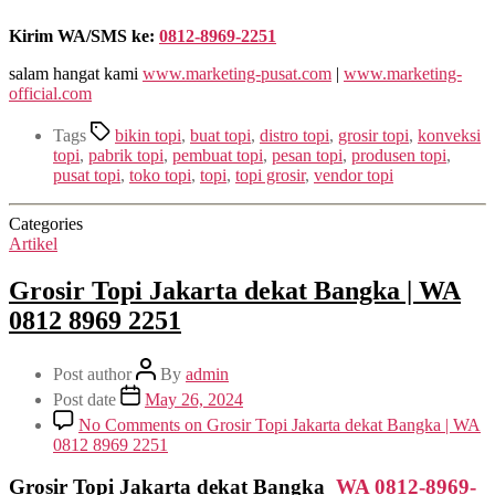
Kirim WA/SMS ke:
0812-8969-2251
salam hangat kami
www.marketing-pusat.com
|
www.marketing-
official.com
Tags
bikin topi
,
buat topi
,
distro topi
,
grosir topi
,
konveksi
topi
,
pabrik topi
,
pembuat topi
,
pesan topi
,
produsen topi
,
pusat topi
,
toko topi
,
topi
,
topi grosir
,
vendor topi
Categories
Artikel
Grosir Topi Jakarta dekat Bangka | WA
0812 8969 2251
Post author
By
admin
Post date
May 26, 2024
No Comments
on Grosir Topi Jakarta dekat Bangka | WA
0812 8969 2251
Grosir Topi Jakarta dekat Bangka
WA 0812-8969-