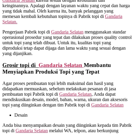
Gandaria Selatan
karena sesuai dengan kebutuhan dan
keinginannya. Apalagi dengan layanan waktu yang cepat dan harga
yang tidak mahal. Oleh karena itu, banyak pelanggan yang
memesan kembali kebutuhan topinya di Pabrik topi di
Gandaria
Selatan.
Pengerjaan Pabrik topi di
Gandaria Selatan
menggunakan standar
operasional prosedur yang tepat dan dilakukan proses quality control
untuk topi yang telah dibuat. Untuk itu, kualitas topi yang
diproduksi tetap dapat dijaga dan lama waktu yang sesuai dengan
yang dijanjikan.
Grosir topi di
Gandaria Selatan
Membantu
Menyiapkan Produksi Topi yang Tepat
Agar proses pembuatan topi lebih maksimal dan hasil yang
didapatkan memuaskan, sebelum melakukan pesanan di jasa
pembuatan topi Pabrik topi di
Gandaria Selatan
, Anda dapat
mendiskusikan desain, model, bahan, warna, ukuran dan aksesoris
topi yang diinginkan dengan tim Pabrik topi di
Gandaria Selatan
Desain
Anda bisa menyampaikan desain yang diinginkan kepada tim Pabrik
topi di
Gandaria Selatan
melalui WA, telpon, atau berkunjung