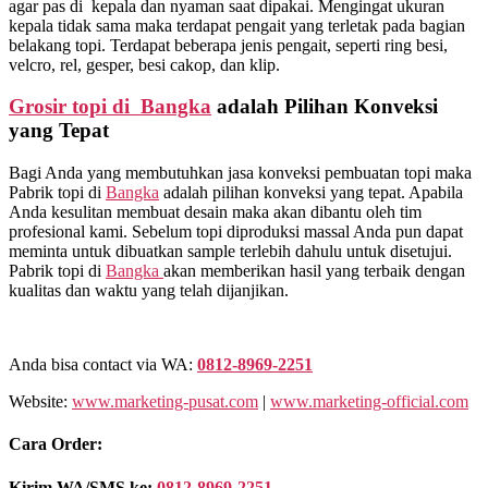
agar pas di kepala dan nyaman saat dipakai. Mengingat ukuran
kepala tidak sama maka terdapat pengait yang terletak pada bagian
belakang topi. Terdapat beberapa jenis pengait, seperti ring besi,
velcro, rel, gesper, besi cakop, dan klip.
Grosir topi di Bangka
adalah Pilihan Konveksi
yang Tepat
Bagi Anda yang membutuhkan jasa konveksi pembuatan topi maka
Pabrik topi di
Bangka
adalah pilihan konveksi yang tepat. Apabila
Anda kesulitan membuat desain maka akan dibantu oleh tim
profesional kami. Sebelum topi diproduksi massal Anda pun dapat
meminta untuk dibuatkan sample terlebih dahulu untuk disetujui.
Pabrik topi di
Bangka
akan memberikan hasil yang terbaik dengan
kualitas dan waktu yang telah dijanjikan.
Anda bisa contact via WA:
0812-8969-2251
Website:
www.marketing-pusat.com
|
www.marketing-official.com
Cara Order:
Kirim WA/SMS ke:
0812-8969-2251