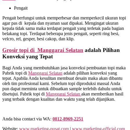
Pengait
Pengait berfungsi untuk memperbesar dan memperkecil ukuran topi
agar pas di kepala dan nyaman saat dipakai. Mengingat ukuran
kepala tidak sama maka terdapat pengait yang terletak pada bagian
belakang topi. Terdapat beberapa jenis pengait, seperti ring besi,
velcro, rel, gesper, besi cakop, dan klip.
Grosir topi di Manggarai Selatan
adalah Pilihan
Konveksi yang Tepat
Bagi Anda yang membutuhkan jasa konveksi pembuatan topi maka
Pabrik topi di
Manggarai Selatan
adalah pilihan konveksi yang
tepat. Apabila Anda kesulitan membuat desain maka akan dibantu
oleh tim profesional kami. Sebelum topi diproduksi massal Anda
pun dapat meminta untuk dibuatkan sample terlebih dahulu untuk
disetujui. Pabrik topi di
Manggarai Selatan
akan memberikan hasil
yang terbaik dengan kualitas dan waktu yang telah dijanjikan.
Anda bisa contact via WA:
0812-8969-2251
Website:
www.marketing-pusat.com
|
www.marketing-official.com