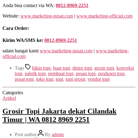
Anda bisa contact via WA:
0812-8969-2251
Website:
www.marketing-pusat.com
|
www.marketing-official.com
Cara Order:
Kirim WA/SMS ke:
0812-8969-2251
salam hangat kami
www.marketing-pusat.com
|
www.marketing-
official.com
Tags
bikin topi
,
buat topi
,
distro topi
,
grosir topi
,
konveksi
topi
,
pabrik topi
,
pembuat topi
,
pesan topi
,
produsen topi
,
pusat topi
,
toko topi
,
topi
,
topi grosir
,
vendor topi
Categories
Artikel
Grosir Topi Jakarta dekat Cilandak
Timur | WA 0812 8969 2251
Post author
By
admin