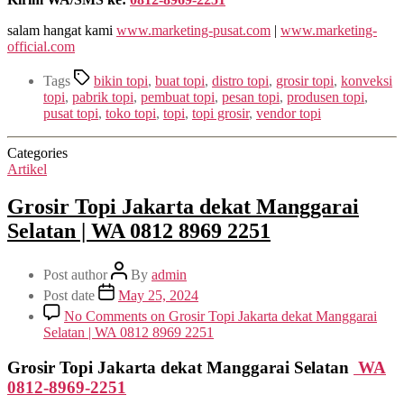
salam hangat kami
www.marketing-pusat.com
|
www.marketing-
official.com
Tags
bikin topi
,
buat topi
,
distro topi
,
grosir topi
,
konveksi
topi
,
pabrik topi
,
pembuat topi
,
pesan topi
,
produsen topi
,
pusat topi
,
toko topi
,
topi
,
topi grosir
,
vendor topi
Categories
Artikel
Grosir Topi Jakarta dekat Manggarai
Selatan | WA 0812 8969 2251
Post author
By
admin
Post date
May 25, 2024
No Comments
on Grosir Topi Jakarta dekat Manggarai
Selatan | WA 0812 8969 2251
Grosir Topi Jakarta dekat Manggarai Selatan
WA
0812-8969-2251