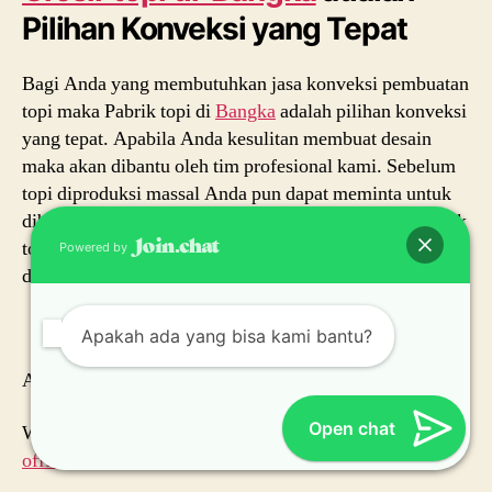
Pilihan Konveksi yang Tepat
Bagi Anda yang membutuhkan jasa konveksi pembuatan
topi maka Pabrik topi di
Bangka
adalah pilihan konveksi
yang tepat. Apabila Anda kesulitan membuat desain
maka akan dibantu oleh tim profesional kami. Sebelum
topi diproduksi massal Anda pun dapat meminta untuk
dibuatkan sample terlebih dahulu untuk disetujui. Pabrik
topi di
Bangka
akan memberikan hasil yang terbaik
Powered by
dengan kualitas dan waktu yang telah dijanjikan.
Apakah ada yang bisa kami bantu?
Anda bisa contact via WA:
0812-8969-2251
Open chat
Website:
www.marketing-pusat.com
|
www.marketing-
official.com