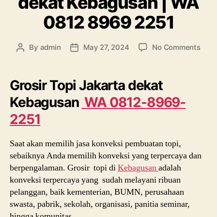
dekat Kebagusan | WA
0812 8969 2251
on
By
admin
May 27, 2024
No Comments
Post
Post
Grosi
author
date
Topi
Jaka
Grosir Topi Jakarta dekat
deka
Kebagusan
WA 0812-8969-
Keba
|
2251
WA
0812
Saat akan memilih jasa konveksi pembuatan topi,
896
2251
sebaiknya Anda memilih konveksi yang terpercaya dan
berpengalaman. Grosir topi di
Kebagusan
adalah
konveksi terpercaya yang sudah melayani ribuan
pelanggan, baik kementerian, BUMN, perusahaan
swasta, pabrik, sekolah, organisasi, panitia seminar,
hingga komunitas.