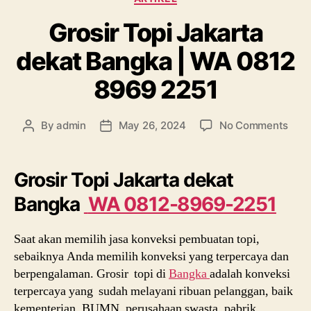
Grosir Topi Jakarta
dekat Bangka | WA 0812
8969 2251
on
By
admin
May 26, 2024
No Comments
Post
Post
Gros
author
date
Topi
Jaka
Grosir Topi Jakarta dekat
deka
Bangka
WA 0812-8969-2251
Ban
|
WA
Saat akan memilih jasa konveksi pembuatan topi,
081
sebaiknya Anda memilih konveksi yang terpercaya dan
896
berpengalaman. Grosir topi di
Bangka
adalah konveksi
2251
terpercaya yang sudah melayani ribuan pelanggan, baik
kementerian, BUMN, perusahaan swasta, pabrik,