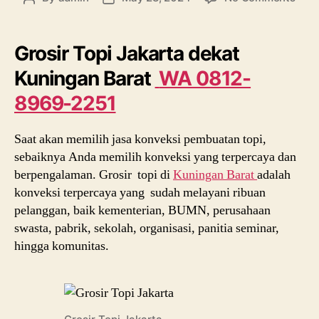
Gros
author
date
Topi
Jaka
Grosir Topi Jakarta dekat
deka
Kuningan Barat
WA 0812-
Kuni
Bara
8969-2251
|
WA
Saat akan memilih jasa konveksi pembuatan topi,
0812
896
sebaiknya Anda memilih konveksi yang terpercaya dan
2251
berpengalaman. Grosir topi di
Kuningan Barat
adalah
konveksi terpercaya yang sudah melayani ribuan
pelanggan, baik kementerian, BUMN, perusahaan
swasta, pabrik, sekolah, organisasi, panitia seminar,
hingga komunitas.