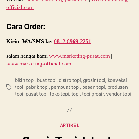
official.com
Cara Order:
Kirim WA/SMS ke:
0812-8969-2251
salam hangat kami
www.marketing-pusat.com
|
www.marketing-official.com
bikin topi
,
buat topi
,
distro topi
,
grosir topi
,
konveksi
topi
,
pabrik topi
,
pembuat topi
,
pesan topi
,
produsen
Tags
topi
,
pusat topi
,
toko topi
,
topi
,
topi grosir
,
vendor topi
Categories
ARTIKEL