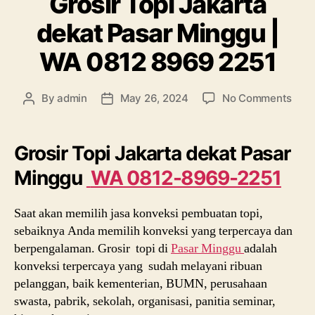
Grosir Topi Jakarta
dekat Pasar Minggu |
WA 0812 8969 2251
on
By
admin
May 26, 2024
No Comments
Post
Post
Gros
author
date
Topi
Jaka
Grosir Topi Jakarta dekat Pasar
deka
Minggu
WA 0812-8969-2251
Pasa
Min
|
Saat akan memilih jasa konveksi pembuatan topi,
WA
sebaiknya Anda memilih konveksi yang terpercaya dan
081
berpengalaman. Grosir topi di
Pasar Minggu
adalah
896
konveksi terpercaya yang sudah melayani ribuan
2251
pelanggan, baik kementerian, BUMN, perusahaan
swasta, pabrik, sekolah, organisasi, panitia seminar,