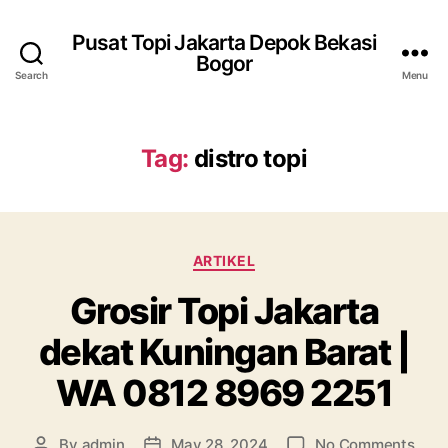
Pusat Topi Jakarta Depok Bekasi
Bogor
Search
Menu
Tag:
distro topi
Categories
ARTIKEL
Grosir Topi Jakarta
dekat Kuningan Barat |
WA 0812 8969 2251
on
By
admin
May 28, 2024
No Comments
Post
Post