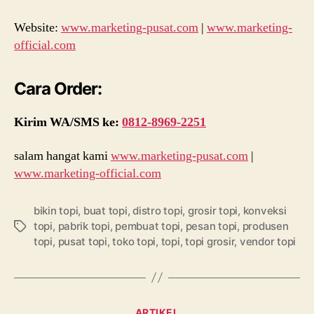
Website:
www.marketing-pusat.com
|
www.marketing-
official.com
Cara Order:
Kirim WA/SMS ke:
0812-8969-2251
salam hangat kami
www.marketing-pusat.com
|
www.marketing-official.com
bikin topi
,
buat topi
,
distro topi
,
grosir topi
,
konveksi
topi
,
pabrik topi
,
pembuat topi
,
pesan topi
,
produsen
Tags
topi
,
pusat topi
,
toko topi
,
topi
,
topi grosir
,
vendor topi
Categories
ARTIKEL