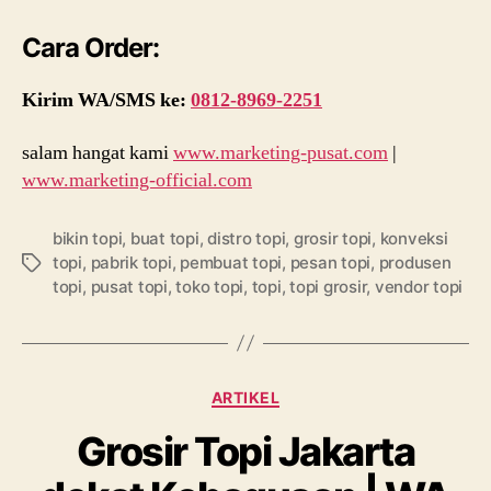
Cara Order:
Kirim WA/SMS ke:
0812-8969-2251
salam hangat kami
www.marketing-pusat.com
|
www.marketing-official.com
bikin topi
,
buat topi
,
distro topi
,
grosir topi
,
konveksi
topi
,
pabrik topi
,
pembuat topi
,
pesan topi
,
produsen
Tags
topi
,
pusat topi
,
toko topi
,
topi
,
topi grosir
,
vendor topi
Categories
ARTIKEL
Grosir Topi Jakarta